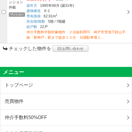
築年月
1995年08月
(築31年)
建物構造
ＲＣ
マンション
2
専有面積
62.91m
所在階/階数
5階
/
7階建
総戸数
22戸
仲介手数料半額対象物件 ２沿線利用可 神戸市営地下鉄山手
線「新神戸」駅まで徒歩１２分 分譲駐車場１…
チェックした物件を
お問い合わせ
メニュー
トップページ
売買物件
仲介手数料50%OFF