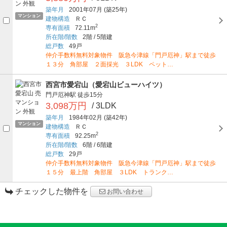
築年月
2001年07月
(築25年)
マンション
建物構造
ＲＣ
2
専有面積
72.11m
所在階/階数
2階
/
5階建
総戸数
49戸
仲介手数料無料対象物件 阪急今津線「門戸厄神」駅まで徒歩
１３分 角部屋 ２面採光 ３LDK ペット…
西宮市愛宕山（愛宕山ビューハイツ）
門戸厄神駅
徒歩15分
3,098万円
/ 3LDK
築年月
1984年02月
(築42年)
マンション
建物構造
ＲＣ
2
専有面積
92.25m
所在階/階数
6階
/
6階建
総戸数
29戸
仲介手数料無料対象物件 阪急今津線「門戸厄神」駅まで徒歩
１５分 最上階 角部屋 ３LDK トランク…
チェックした物件を
お問い合わせ