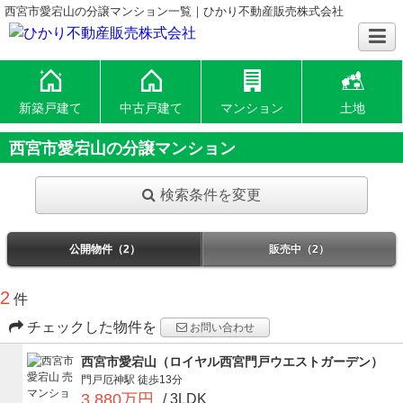
西宮市愛宕山の分譲マンション一覧｜ひかり不動産販売株式会社
新築戸建て
中古戸建て
マンション
土地
西宮市愛宕山の分譲マンション
検索条件を変更
公開物件（2）
販売中（2）
2
件
チェックした物件を
お問い合わせ
西宮市愛宕山（ロイヤル西宮門戸ウエストガーデン）
門戸厄神駅
徒歩13分
3,880万円
/ 3LDK