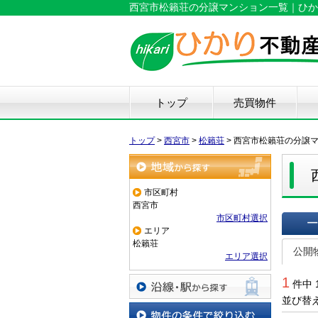
西宮市松籟荘の分譲マンション一覧｜ひか
トップ
売買物件
新築戸建て
中古戸建て
マンション
土地
仲
物
中
住
リ
ハ
不
トップ
>
西宮市
>
松籟荘
>
西宮市松籟荘の分譲
地域から探す
市区町村
西宮市
市区町村選択
エリア
一覧で
松籟荘
公開
エリア選択
1
件中 
並び替
沿線・駅から探す