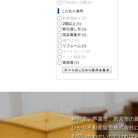
7日以内に公開
(0)
こだわり条件
駐車場あり
(0)
2階以上
(1)
即引渡し可
(1)
現在募集中
(1)
値下げ
(0)
リフォーム
(1)
オートロック
(0)
ペット相談
(0)
角部屋
(1)
すべてのこだわり条件を見る
神戸市、芦屋市、西宮市の
ひかり不動産販売株式会社
お問い合わせいただければ