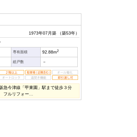
1973年07月築
（築53年）
分
2
92.88m
専有面積
－
総戸数
 阪急今津線「甲東園」駅まで徒歩３分
 フルリフォー…