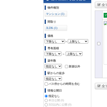
全
物件の条件で絞り込む
物件種別
マンション (1)
売
間取り
ョ
3LDK (1)
価格
～
専有面積
～
築年数
新築以外
駅からの徒歩
バス停からの時間を含む
全
情報公開日
指定なし
本日公開
(0)
3日以内に公開
(0)