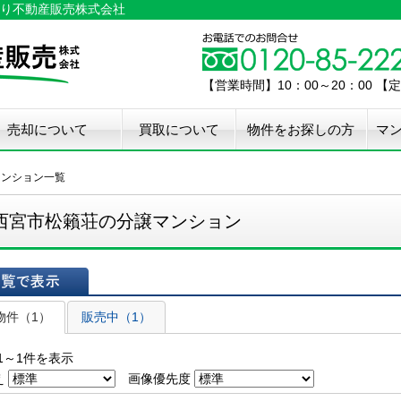
り不動産販売株式会社
【営業時間】10：00～20：00 
売却について
買取について
物件をお探しの方
マ
介手数料50%OFF
件無料査定
古住宅瑕疵保証
宅設備検査保証
ペア・メンテナンス
ウスクリーニング
用品撤去サービス
マンション一覧
西宮市松籟荘の分譲マンション
表示
物件（1）
販売中（1）
1～1件を表示
え
画像優先度