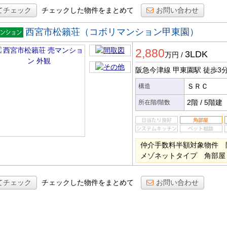
てチェック
チェックした物件をまとめて
お問い合わせ
西宮市松籟荘（コボリマンション甲東園）
マンシ
2,880
ン
3LDK
万円
/
阪急今津線 甲東園駅
徒歩3
ＳＲＣ
構造
2階
/
5階建
所在階/階数
仲介手数料半額対象物件
メゾネットタイプ 角部屋
てチェック
チェックした物件をまとめて
お問い合わせ