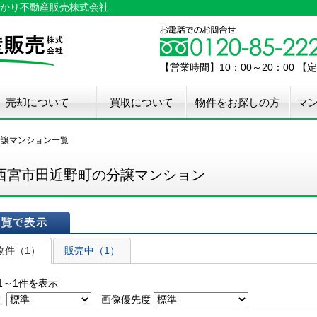
かり不動産販売株式会社
【営業時間】10：00～20：00 
売却について
買取について
物件をお探しの方
マ
介手数料50%OFF
件無料査定
古住宅瑕疵保証
宅設備検査保証
ペア・メンテナンス
ウスクリーニング
用品撤去サービス
分譲マンション一覧
西宮市田近野町の分譲マンション
表示
物件（1）
販売中（1）
1～1件を表示
え
画像優先度