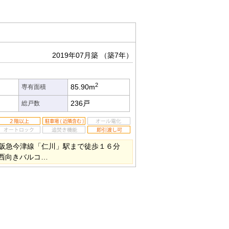
2019年07月築
（築7年）
2
85.90m
専有面積
236戸
総戸数
 阪急今津線「仁川」駅まで徒歩１６分
南西向きバルコ…