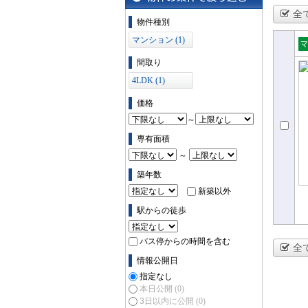
全
物件の条件で絞り込む
物件種別
マンション (1)
売
間取り
ョ
4LDK (1)
価格
～
専有面積
～
築年数
新築以外
駅からの徒歩
バス停からの時間を含む
全
情報公開日
指定なし
本日公開
(0)
3日以内に公開
(0)