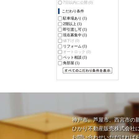
7日以内に公開
(0)
こだわり条件
駐車場あり
(1)
2階以上
(1)
即引渡し可
(1)
現在募集中
(1)
値下げ
(0)
リフォーム
(1)
オートロック
(0)
ペット相談
(1)
角部屋
(1)
すべてのこだわり条件を見る
神戸市、芦屋市、西宮市の
ひかり不動産販売株式会社
お問い合わせいただければ