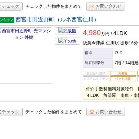
てチェック
チェックした物件をまとめて
お問い合わせ
西宮市田近野町（ルネ西宮仁川）
マンシ
4,980
ン
4LDK
万円
/
阪急今津線 仁川駅
徒歩16分
ＲＣ
構造
7階
/
14階建
所在階/階数
仲介手数料無料対象物件
４LDK 角部屋 南東・
てチェック
チェックした物件をまとめて
お問い合わせ