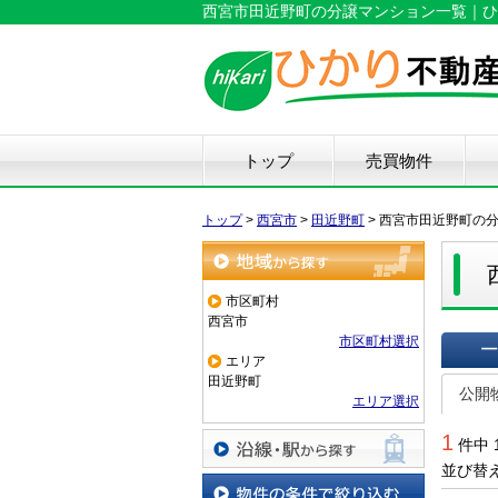
西宮市田近野町の分譲マンション一覧｜ひ
トップ
売買物件
新築戸建て
中古戸建て
マンション
土地
仲
物
中
住
リ
ハ
不
トップ
>
西宮市
>
田近野町
>
西宮市田近野町の
地域から探す
市区町村
西宮市
市区町村選択
エリア
一覧で
田近野町
公開
エリア選択
1
件中 
並び替
沿線・駅から探す