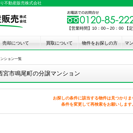
り不動産販売株式会社
【営業時間】10：00～20：00 
売却について
買取について
物件をお探しの方
マ
介手数料50%OFF
件無料査定
古住宅瑕疵保証
宅設備検査保証
ペア・メンテナンス
ウスクリーニング
用品撤去サービス
マンション一覧
西宮市鳴尾町の分譲マンション
お探しの条件に該当する物件は見つかりま
条件を変更して再検索をお願いします