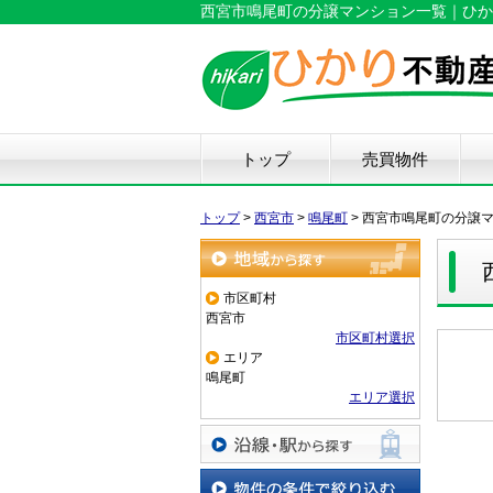
西宮市鳴尾町の分譲マンション一覧｜ひか
トップ
売買物件
新築戸建て
中古戸建て
マンション
土地
仲
物
中
住
リ
ハ
不
トップ
>
西宮市
>
鳴尾町
>
西宮市鳴尾町の分譲
地域から探す
市区町村
西宮市
市区町村選択
エリア
鳴尾町
エリア選択
沿線・駅から探す