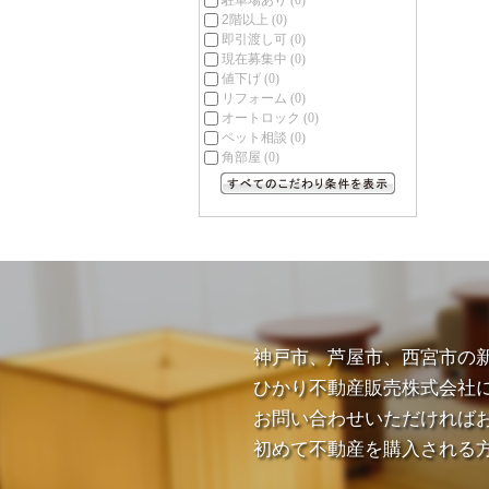
駐車場あり
(0)
2階以上
(0)
即引渡し可
(0)
現在募集中
(0)
値下げ
(0)
リフォーム
(0)
オートロック
(0)
ペット相談
(0)
角部屋
(0)
すべてのこだわり条件を見る
神戸市、芦屋市、西宮市の
ひかり不動産販売株式会社
お問い合わせいただければ
初めて不動産を購入される