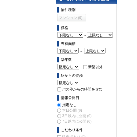
物件の条件で絞り込む
物件種別
マンション (0)
価格
～
専有面積
～
築年数
新築以外
駅からの徒歩
バス停からの時間を含む
情報公開日
指定なし
本日公開
(0)
3日以内に公開
(0)
7日以内に公開
(0)
こだわり条件