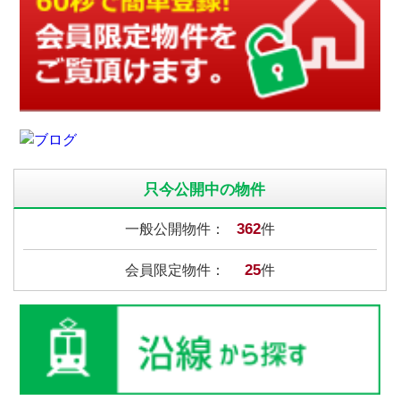
只今公開中の物件
362
一般公開物件：
件
25
会員限定物件：
件