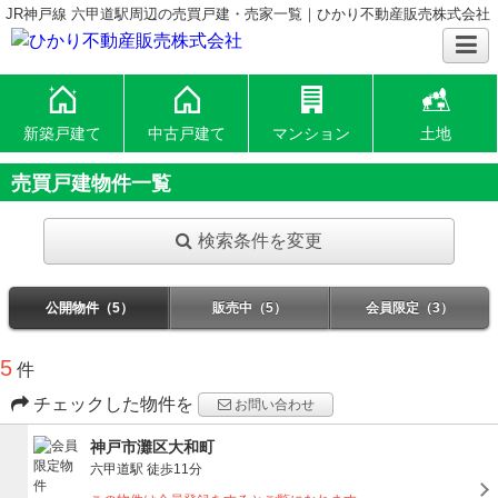
JR神戸線 六甲道駅周辺の売買戸建・売家一覧｜ひかり不動産販売株式会社
新築戸建て
中古戸建て
マンション
土地
売買戸建物件一覧
検索条件を変更
公開物件（5）
販売中（5）
会員限定（3）
5
件
チェックした物件を
お問い合わせ
神戸市灘区大和町
六甲道駅
徒歩11分