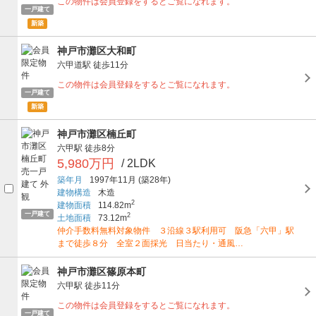
この物件は会員登録をするとご覧になれます。
一戸建て
新築
神戸市灘区大和町
六甲道駅
徒歩11分
この物件は会員登録をするとご覧になれます。
一戸建て
新築
神戸市灘区楠丘町
六甲駅
徒歩8分
5,980万円
/ 2LDK
築年月
1997年11月
(築28年)
建物構造
木造
2
建物面積
114.82m
一戸建て
2
土地面積
73.12m
仲介手数料無料対象物件 ３沿線３駅利用可 阪急「六甲」駅
まで徒歩８分 全室２面採光 日当たり・通風…
神戸市灘区篠原本町
六甲駅
徒歩11分
この物件は会員登録をするとご覧になれます。
一戸建て