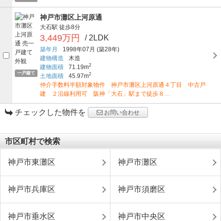
神戸市灘区上河原通
大石駅
徒歩8分
3,449万円
/ 2LDK
築年月
1998年07月
(築28年)
建物構造
木造
2
建物面積
71.19m
一戸建て
2
土地面積
45.97m
仲介手数料半額対象物件 神戸市灘区上河原通４丁目 中古戸
建 ２沿線利用可 阪神「大石」駅まで徒歩８…
チェックした物件を
お問い合わせ
市区町村で検索
神戸市東灘区
神戸市灘区
神戸市兵庫区
神戸市須磨区
神戸市垂水区
神戸市中央区