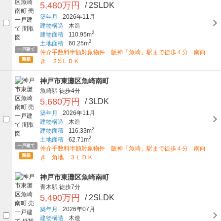
5,480万円
/ 2SLDK
築年月
2026年11月
建物構造
木造
2
建物面積
110.95m
2
土地面積
60.25m
一戸建て
仲介手数料半額対象物件 阪神「魚崎」駅まで徒歩４分 南向
新築
き ２SＬＤＫ
神戸市東灘区魚崎南町
魚崎駅
徒歩4分
5,680万円
/ 3LDK
築年月
2026年11月
建物構造
木造
2
建物面積
116.33m
2
土地面積
62.71m
一戸建て
仲介手数料半額対象物件 阪神「魚崎」駅まで徒歩４分 南向
新築
き 角地 ３ＬＤＫ
神戸市東灘区魚崎南町
青木駅
徒歩7分
5,490万円
/ 2SLDK
築年月
2026年07月
建物構造
木造