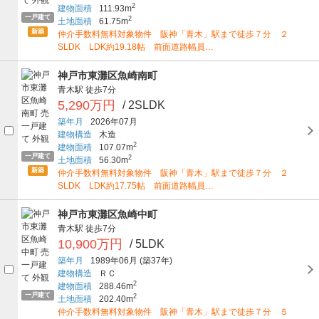
2
建物面積
111.93m
一戸建て
2
土地面積
61.75m
新築
仲介手数料無料対象物件 阪神「青木」駅まで徒歩７分 ２
SLDK LDK約19.18帖 前面道路幅員…
神戸市東灘区魚崎南町
青木駅
徒歩7分
5,290万円
/ 2SLDK
築年月
2026年07月
建物構造
木造
2
建物面積
107.07m
一戸建て
2
土地面積
56.30m
新築
仲介手数料無料対象物件 阪神「青木」駅まで徒歩７分 ２
SLDK LDK約17.75帖 前面道路幅員…
神戸市東灘区魚崎中町
青木駅
徒歩7分
10,900万円
/ 5LDK
築年月
1989年06月
(築37年)
建物構造
ＲＣ
2
建物面積
288.46m
一戸建て
2
土地面積
202.40m
仲介手数料無料対象物件 阪神「青木」駅まで徒歩７分 ５