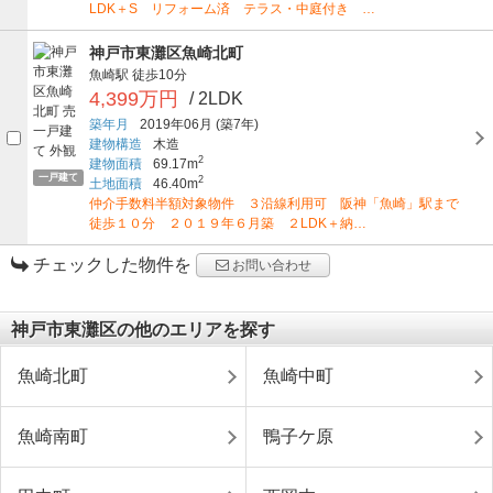
LDK＋S リフォーム済 テラス・中庭付き …
神戸市東灘区魚崎北町
魚崎駅
徒歩10分
4,399万円
/ 2LDK
築年月
2019年06月
(築7年)
建物構造
木造
2
建物面積
69.17m
一戸建て
2
土地面積
46.40m
仲介手数料半額対象物件 ３沿線利用可 阪神「魚崎」駅まで
徒歩１０分 ２０１９年６月築 ２LDK＋納…
チェックした物件を
お問い合わせ
神戸市東灘区の他のエリアを探す
魚崎北町
魚崎中町
魚崎南町
鴨子ケ原