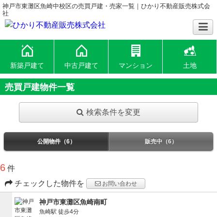
神戸市東灘区魚崎中校区の売買戸建・売家一覧｜ひかり不動産販売株式会
社
新築戸建て
中古戸建て
マンション
土地
売買戸建物件一覧
検索条件を変更
公開物件（6）
販売中（6）
6
件
チェックした物件を
お問い合わせ
神戸市東灘区魚崎南町
魚崎駅
徒歩4分