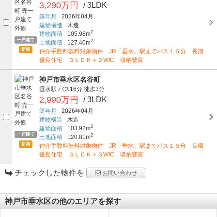
3,290万円
/ 3LDK
築年月
2026年04月
建物構造
木造
2
建物面積
105.98m
一戸建て
2
土地面積
127.40m
新築
仲介手数料無料対象物件 JR「垂水」駅までバス１６分 長期
優良住宅 ３ＬＤＫ＋２WIC 収納豊富
神戸市垂水区名谷町
垂水駅
バス16分
徒歩3分
2,990万円
/ 3LDK
築年月
2026年04月
建物構造
木造
2
建物面積
103.92m
一戸建て
2
土地面積
120.81m
新築
仲介手数料無料対象物件 JR「垂水」駅までバス１６分 長期
優良住宅 ３ＬＤＫ＋３WIC 収納豊富
チェックした物件を
お問い合わせ
神戸市垂水区の他のエリアを探す