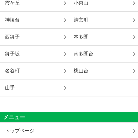
霞ケ丘
小束山
神陵台
清玄町
西舞子
本多聞
舞子坂
南多聞台
名谷町
桃山台
山手
メニュー
トップページ