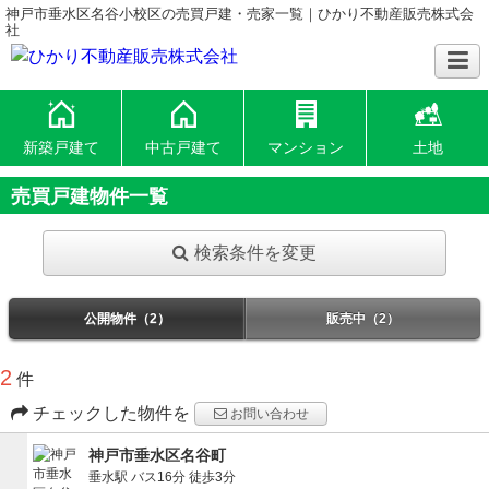
神戸市垂水区名谷小校区の売買戸建・売家一覧｜ひかり不動産販売株式会
社
新築戸建て
中古戸建て
マンション
土地
売買戸建物件一覧
検索条件を変更
公開物件（2）
販売中（2）
2
件
チェックした物件を
お問い合わせ
神戸市垂水区名谷町
垂水駅
バス16分
徒歩3分