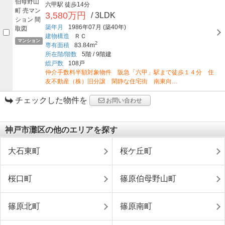
六甲駅
徒歩14分
3,580万円
/ 3LDK
築年月
1986年07月
(築40年)
建物構造
ＲＣ
マンション
2
専有面積
83.84m
所在階/階数
5階
/
9階建
総戸数
108戸
仲介手数料半額対象物件 阪急「六甲」駅まで徒歩１４分 住
友不動産（株）旧分譲 閑静な住宅街 南東向…
チェックした物件を
お問い合わせ
神戸市灘区の他のエリアを探す
大石東町
桜ケ丘町
桜口町
篠原伯母野山町
篠原北町
篠原南町