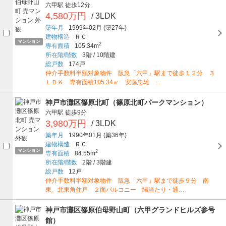
六甲駅
徒歩12分
4,580万円
/ 3LDK
築年月
1999年02月
(築27年)
建物構造
ＲＣ
マンション
2
専有面積
105.34m
所在階/階数
3階
/
10階建
総戸数
174戸
仲介手数料半額対象物件 阪急「六甲」駅まで徒歩１２分 ３
ＬＤＫ 専有面積105.34㎡ 安藤忠雄 …
神戸市灘区篠原北町（篠原北町パークマンション）
六甲駅
徒歩9分
3,980万円
/ 3LDK
築年月
1990年01月
(築36年)
建物構造
ＲＣ
マンション
2
専有面積
84.55m
所在階/階数
2階
/
3階建
総戸数
12戸
仲介手数料半額対象物件 阪急「六甲」駅まで徒歩９分 南
東、北東角住戸 ２面バルコニー 陽当たり・通…
神戸市灘区篠原伯母野山町（六甲グランドヒルズ参号
館）