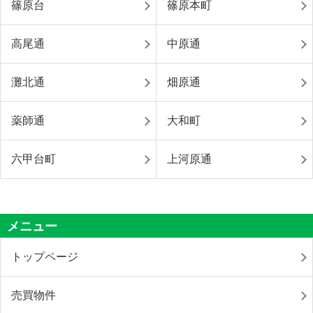
篠原台
篠原本町
高尾通
中原通
灘北通
畑原通
薬師通
大和町
六甲台町
上河原通
メニュー
トップページ
売買物件