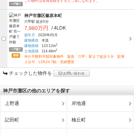
この物件は会員登録をするとご覧になれます。
一戸建て
神戸市灘区篠原本町
六甲駅
徒歩5分
7,980万円
/ 4LDK
築年月
2026年05月
建物構造
木造
2
建物面積
123.12m
一戸建て
2
土地面積
114.48m
新築
仲介手数料半額対象物件 阪急「六甲」駅まで徒歩５分 駐車
２台可 LDK24.7帖 収納豊富
チェックした物件を
お問い合わせ
神戸市灘区の他のエリアを探す
上野通
岸地通
記田町
楠丘町