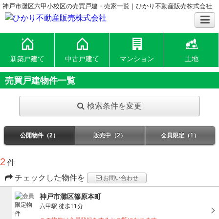
神戸市灘区六甲小校区の売買戸建・売家一覧｜ひかり不動産販売株式会社
新築戸建て
中古戸建て
マンション
土地
売買戸建物件一覧
検索条件を変更
公開物件（2）
販売中（2）
会員限定（1）
2
件
チェックした物件を
お問い合わせ
神戸市灘区篠原本町
六甲駅
徒歩11分