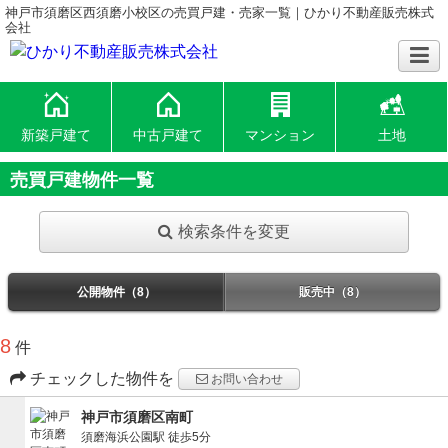
神戸市須磨区西須磨小校区の売買戸建・売家一覧｜ひかり不動産販売株式
会社
新築戸建て
中古戸建て
マンション
土地
売買戸建物件一覧
検索条件を変更
公開物件（8）
販売中（8）
8
件
チェックした物件を
お問い合わせ
神戸市須磨区南町
須磨海浜公園駅
徒歩5分