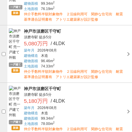
2
建物面積
99.34m
一戸建て
2
土地面積
76.19m
新築
仲介手数料半額対象物件 ２沿線利用可 閑静な住宅街 耐震
基準適合証明書有 アトリエ建築家が設計監修
神戸市須磨区千守町
須磨寺駅
徒歩5分
5,080万円
/ 4LDK
築年月
2026年08月
建物構造
木造
2
建物面積
96.46m
一戸建て
2
土地面積
74.33m
新築
仲介手数料半額対象物件 ２沿線利用可 閑静な住宅街 耐震
基準適合証明書有 アトリエ建築家が設計監修
神戸市須磨区千守町
須磨寺駅
徒歩5分
5,180万円
/ 4LDK
築年月
2026年08月
建物構造
木造
2
建物面積
99.34m
一戸建て
2
土地面積
78.00m
新築
仲介手数料半額対象物件 ２沿線利用可 閑静な住宅街 耐震