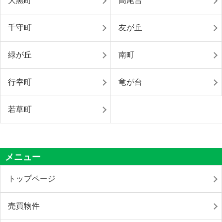
大黒町
高尾台
千守町
友が丘
緑が丘
南町
行幸町
竜が台
若草町
メニュー
トップページ
売買物件