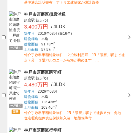
基準適合証明書有 アトリエ建築家が設計監修
神戸市須磨区須磨浦通
須磨駅
徒歩7分
3,400万円
/ 4LDK
築年月
2010年03月
(築16年)
建物構造
木造
2
建物面積
91.73m
一戸建て
2
土地面積
57.57m
仲介手数料半額対象物件 ２沿線利用可 JR「須磨」駅まで徒
歩７分 ３階バルコニーから海が眺めます …
神戸市須磨区関守町
須磨駅
徒歩8分
4,480万円
/ 3LDK
築年月
2026年03月
建物構造
木造
2
建物面積
112.43m
一戸建て
2
土地面積
103.46m
新築
仲介手数料半額対象物件 JR「須磨」駅まで徒歩８分 角地
住宅瑕疵担保責任保険加入済 地盤保障付 …
神戸市須磨区行幸町