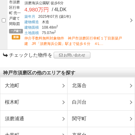
須磨海浜公園駅
徒歩6分
4,980万円
/ 4LDK
築年月
2025年07月
(築1年)
建物構造
木造
2
建物面積
108.48m
一戸建て
2
土地面積
75.07m
新築
仲介手数料無料対象物件 神戸市須磨区行幸町１丁目新築戸
建 JR「須磨海浜公園」駅まで徒歩６分 ４L…
チェックした物件を
お問い合わせ
神戸市須磨区の他のエリアを探す
大池町
北落合
桜木町
白川台
須磨浦通
関守町