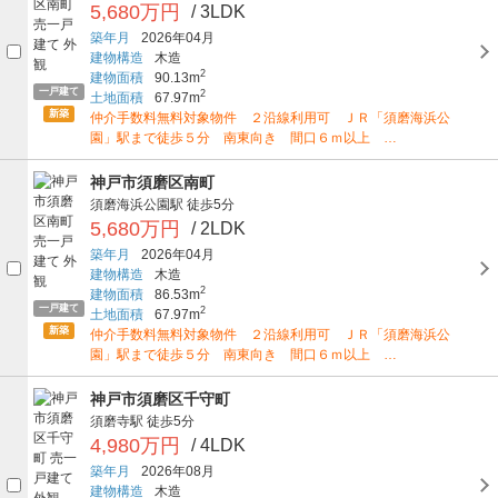
5,680万円
/ 3LDK
築年月
2026年04月
建物構造
木造
2
建物面積
90.13m
一戸建て
2
土地面積
67.97m
新築
仲介手数料無料対象物件 ２沿線利用可 ＪＲ「須磨海浜公
園」駅まで徒歩５分 南東向き 間口６ｍ以上 …
神戸市須磨区南町
須磨海浜公園駅
徒歩5分
5,680万円
/ 2LDK
築年月
2026年04月
建物構造
木造
2
建物面積
86.53m
一戸建て
2
土地面積
67.97m
新築
仲介手数料無料対象物件 ２沿線利用可 ＪＲ「須磨海浜公
園」駅まで徒歩５分 南東向き 間口６ｍ以上 …
神戸市須磨区千守町
須磨寺駅
徒歩5分
4,980万円
/ 4LDK
築年月
2026年08月
建物構造
木造