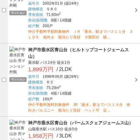
築年月
2002年01月
(築24年)
建物構造
ＳＲＣ
マンション
2
専有面積
71.60m
所在階/階数
9階
/
14階建
総戸数
200戸
仲介手数料半額対象物件 ＪＲ「垂水」駅までバス１１分 ３
ＬＤＫ 南向き 陽当たり良好 ９階部分 眺…
神戸市垂水区青山台（ヒルトップコートジェームス
山）
垂水駅
バス14分
徒歩1分
1,899万円
/ 2LDK
築年月
1998年06月
(築28年)
マンション
建物構造
ＲＣ
2
専有面積
75.29m
所在階/階数
4階
/
14階建
総戸数
189戸
仲介手数料無料対象物件 JR「垂水」駅までバス１４分 南
向きバルコニー 陽当たり良好 ペット可 近…
神戸市垂水区青山台（パームスクェアジェームス山）
山陽垂水駅
バス16分
徒歩5分
1,958万円
/ 3LDK