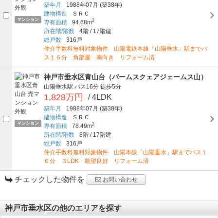
築年月
1988年07月
(築38年)
建物構造
ＳＲＣ
マンション
2
専有面積
94.68m
所在階/階数
4階
/
17階建
総戸数
316戸
仲介手数料無料対象物件 山陽電鉄本線「山陽垂水」駅までバ
ス１６分 角部屋 南向き リフォーム済
神戸市垂水区青山台（パームスクェアジェームス山）
山陽垂水駅
バス16分
徒歩5分
1,828万円
/ 4LDK
築年月
1988年07月
(築38年)
建物構造
ＳＲＣ
マンション
2
専有面積
78.49m
所在階/階数
8階
/
17階建
総戸数
316戸
仲介手数料無料対象物件 山陽本線「山陽垂水」駅までバス１
６分 ３LDK 眺望良好 リフォーム済
チェックした物件を
お問い合わせ
神戸市垂水区の他のエリアを探す