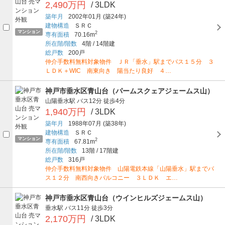
2,490万円
/ 3LDK
築年月
2002年01月
(築24年)
建物構造
ＳＲＣ
マンション
2
専有面積
70.16m
所在階/階数
4階
/
14階建
総戸数
200戸
仲介手数料無料対象物件 ＪＲ「垂水」駅までバス１５分 ３
ＬＤＫ＋WIC 南東向き 陽当たり良好 ４…
神戸市垂水区青山台（パームスクェアジェームス山）
山陽垂水駅
バス12分
徒歩4分
1,940万円
/ 3LDK
築年月
1988年07月
(築38年)
建物構造
ＳＲＣ
マンション
2
専有面積
67.81m
所在階/階数
13階
/
17階建
総戸数
316戸
仲介手数料無料対象物件 山陽電鉄本線「山陽垂水」駅までバ
ス１２分 南西向きバルコニー ３ＬＤＫ エ…
神戸市垂水区青山台（ウインヒルズジェームス山）
垂水駅
バス11分
徒歩3分
2,170万円
/ 3LDK