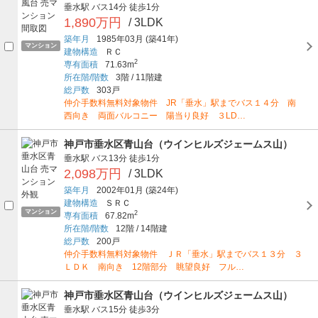
垂水駅
バス14分
徒歩1分
1,890万円
/ 3LDK
築年月
1985年03月
(築41年)
マンション
建物構造
ＲＣ
2
専有面積
71.63m
所在階/階数
3階
/
11階建
総戸数
303戸
仲介手数料無料対象物件 JR「垂水」駅までバス１４分 南
西向き 両面バルコニー 陽当り良好 ３LD…
神戸市垂水区青山台（ウインヒルズジェームス山）
垂水駅
バス13分
徒歩1分
2,098万円
/ 3LDK
築年月
2002年01月
(築24年)
建物構造
ＳＲＣ
マンション
2
専有面積
67.82m
所在階/階数
12階
/
14階建
総戸数
200戸
仲介手数料無料対象物件 ＪＲ「垂水」駅までバス１３分 ３
ＬＤＫ 南向き 12階部分 眺望良好 フル…
神戸市垂水区青山台（ウインヒルズジェームス山）
垂水駅
バス15分
徒歩3分