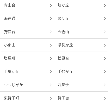
青山台
旭が丘
海岸通
霞ケ丘
狩口台
五色山
小束山
潮見が丘
塩屋町
松風台
千鳥が丘
千代が丘
つつじが丘
西舞子
東舞子町
舞子台