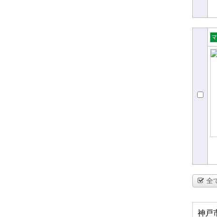
売
ョ
全
神戸