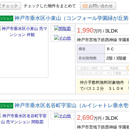
てチェック
チェックした物件をまとめて
お問い合わせ
神戸市垂水区小束山（コンフォール学園緑が丘第
マンシ
1,990
ン
3LDK
万円
/
神戸市営地下鉄西神線 学園
ＲＣ
構造
2階
/
3階建
所在階/階数
仲介手数料無料対象物件 
でバス１２分 ３ＬＤＫ 
神戸市垂水区名谷町字室山（ルイシャトレ垂水壱
マンシ
2,690
ン
3LDK
万円
/
神戸市営地下鉄西神線 学園