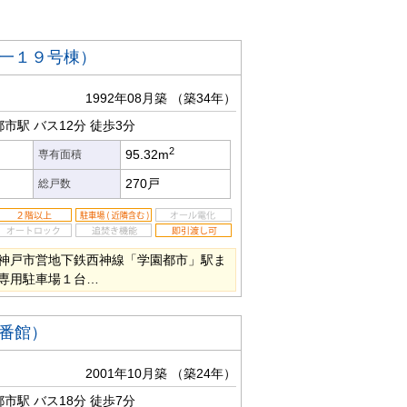
一１９号棟）
1992年08月築
（築34年）
都市駅
バス12分
徒歩3分
2
95.32m
専有面積
270戸
総戸数
神戸市営地下鉄西神線「学園都市」駅ま
専用駐車場１台…
番館）
2001年10月築
（築24年）
都市駅
バス18分
徒歩7分