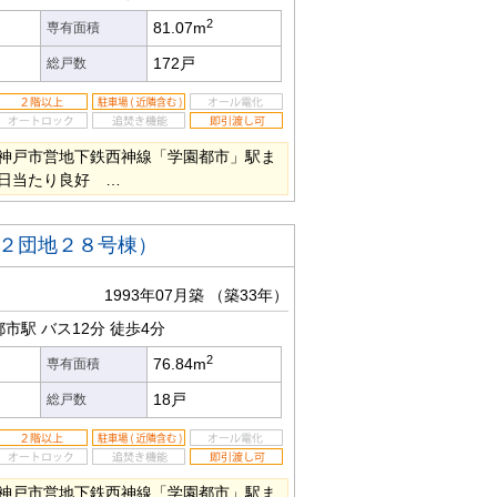
2
81.07m
専有面積
172戸
総戸数
神戸市営地下鉄西神線「学園都市」駅ま
日当たり良好 …
２団地２８号棟）
1993年07月築
（築33年）
都市駅
バス12分
徒歩4分
2
76.84m
専有面積
18戸
総戸数
神戸市営地下鉄西神線「学園都市」駅ま