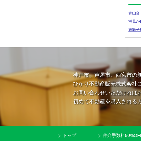
青山台
潮見が
東舞子
神戸市、芦屋市、西宮市の
ひかり不動産販売株式会社
お問い合わせいただければ
初めて不動産を購入される
トップ
仲介手数料50%OF