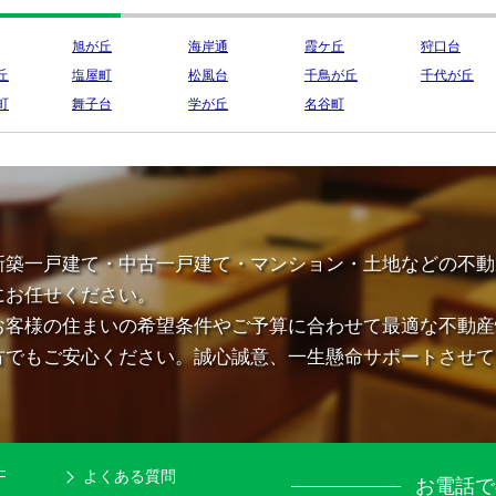
旭が丘
海岸通
霞ケ丘
狩口台
丘
塩屋町
松風台
千鳥が丘
千代が丘
町
舞子台
学が丘
名谷町
新築一戸建て・中古一戸建て・マンション・土地などの不動
にお任せください。
お客様の住まいの希望条件やご予算に合わせて最適な不動産
方でもご安心ください。誠心誠意、一生懸命サポートさせて
F
よくある質問
お電話で