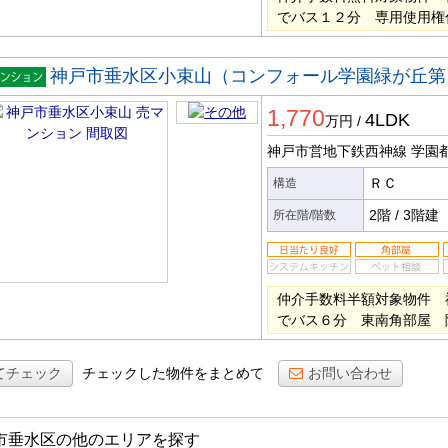
でバス１２分 専用使用権
神戸市垂水区小束山（コンフォール学園緑が丘第
マンシ
1,770
ン
4LDK
万円
/
神戸市営地下鉄西神線 学園
ＲＣ
構造
2階
/
3階建
所在階/階数
仲介手数料半額対象物件 
でバス６分 東南角部屋 
てチェック
チェックした物件をまとめて
お問い合わせ
市垂水区の他のエリアを探す