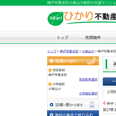
神戸市垂水区小束山小校区の分譲マンショ
トップ
売買物件
新築戸建て
中古戸建て
マンション
土地
仲
物
中
住
リ
ハ
不
トップ
>
神戸市垂水区
>
小束山小
>
神戸市垂水
地域から探す
市区町村
神戸市垂水区
市区町村選択
小学校区
一覧で
小束山小
公開
小学校区選択
4
件中 
並び替
沿線・駅から探す