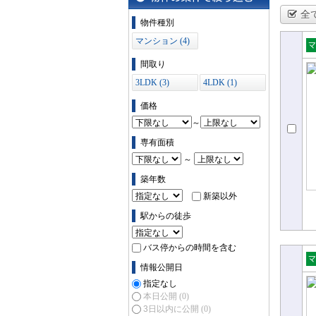
全
物件の条件で絞り込む
物件種別
マンション (4)
売
間取り
ョ
3LDK (3)
4LDK (1)
価格
～
専有面積
～
築年数
新築以外
駅からの徒歩
バス停からの時間を含む
情報公開日
売
指定なし
ョ
本日公開
(0)
3日以内に公開
(0)