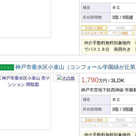
ＲＣ
構造
3階
/
9階建
所在階/階数
仲介手数料無料対象物件 
でバス１８分 南西向き 
神戸市垂水区小束山（コンフォール学園緑が丘第
マンシ
1,790
ン
3LDK
万円
/
神戸市営地下鉄西神線 学園
ＲＣ
構造
3階
/
3階建
所在階/階数
仲介手数料無料対象物件 