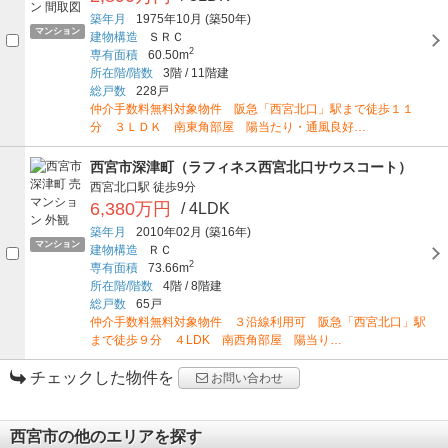
築年月
1975年10月
(築50年)
マンション
建物構造
ＳＲＣ
2
専有面積
60.50m
所在階/階数
3階
/
11階建
総戸数
228戸
仲介手数料無料対象物件 阪急「西宮北口」駅まで徒歩１１
分 ３ＬＤＫ 南東角部屋 陽当たり・通風良好…
西宮市深津町（ラフィネス西宮北口サウスコート）
西宮北口駅
徒歩9分
6,380万円
/ 4LDK
築年月
2010年02月
(築16年)
マンション
建物構造
ＲＣ
2
専有面積
73.66m
所在階/階数
4階
/
8階建
総戸数
65戸
仲介手数料無料対象物件 ３沿線利用可 阪急「西宮北口」駅
まで徒歩９分 ４LDK 南西角部屋 陽当り…
チェックした物件を
お問い合わせ
西宮市の他のエリアを探す