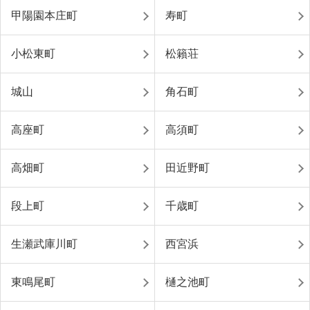
甲陽園本庄町
寿町
小松東町
松籟荘
城山
角石町
高座町
高須町
高畑町
田近野町
段上町
千歳町
生瀬武庫川町
西宮浜
東鳴尾町
樋之池町