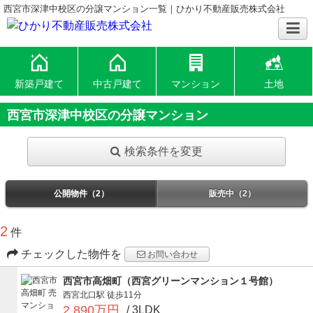
西宮市深津中校区の分譲マンション一覧｜ひかり不動産販売株式会社
新築戸建て
中古戸建て
マンション
土地
西宮市深津中校区の分譲マンション
検索条件を変更
公開物件（2）
販売中（2）
2
件
チェックした物件を
お問い合わせ
西宮市高畑町（西宮グリーンマンション１号館）
西宮北口駅
徒歩11分
2,890万円
/ 3LDK