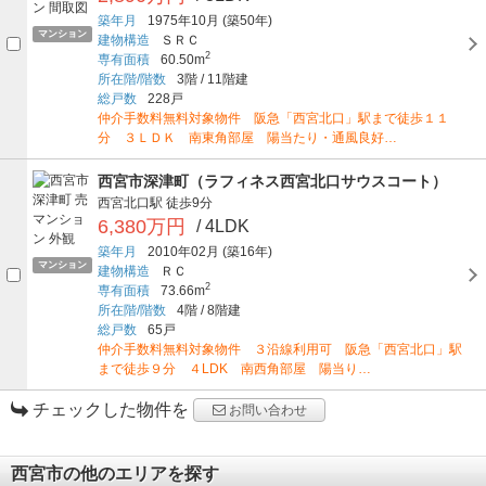
築年月
1975年10月
(築50年)
マンション
建物構造
ＳＲＣ
2
専有面積
60.50m
所在階/階数
3階
/
11階建
総戸数
228戸
仲介手数料無料対象物件 阪急「西宮北口」駅まで徒歩１１
分 ３ＬＤＫ 南東角部屋 陽当たり・通風良好…
西宮市深津町（ラフィネス西宮北口サウスコート）
西宮北口駅
徒歩9分
6,380万円
/ 4LDK
築年月
2010年02月
(築16年)
マンション
建物構造
ＲＣ
2
専有面積
73.66m
所在階/階数
4階
/
8階建
総戸数
65戸
仲介手数料無料対象物件 ３沿線利用可 阪急「西宮北口」駅
まで徒歩９分 ４LDK 南西角部屋 陽当り…
チェックした物件を
お問い合わせ
西宮市の他のエリアを探す